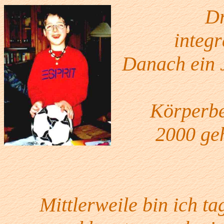
Dr
integ
Danach ein J
Körperbe
2000 geh
Mittlerweile bin ich t